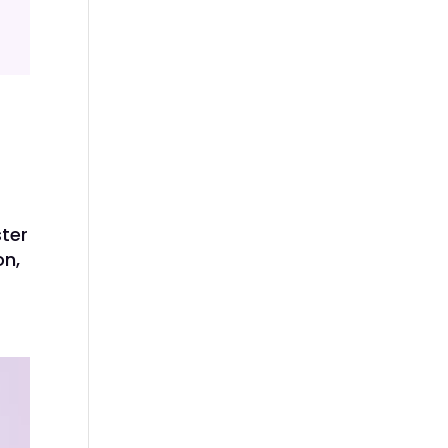
ster
on,