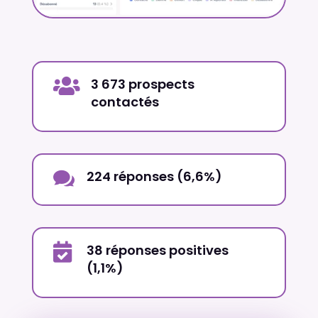

3 673 prospects
contactés

224 réponses (6,6%)

38 réponses positives
(1,1%)