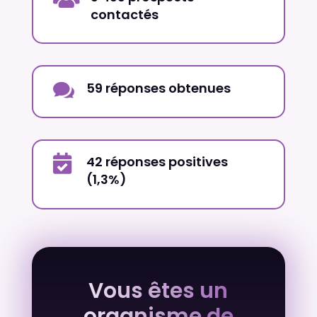
contactés

59 réponses obtenues

42 réponses positives
(1,3%)
Vous êtes un
organisme de