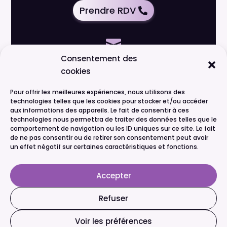
Prendre RDV

Consentement des
cookies
dorian@acquido.io
Pour offrir les meilleures expériences, nous utilisons des
technologies telles que les cookies pour stocker et/ou accéder

aux informations des appareils. Le fait de consentir à ces
technologies nous permettra de traiter des données telles que le
comportement de navigation ou les ID uniques sur ce site. Le fait
Suivez-nous sur LinkedIn
de ne pas consentir ou de retirer son consentement peut avoir
un effet négatif sur certaines caractéristiques et fonctions.
Mentions légales
Accepter
Conditions générales
Refuser
Voir les préférences
Politique de cookies (UE)